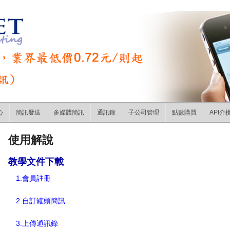
心
簡訊發送
多媒體簡訊
通訊錄
子公司管理
點數購買
API介
使用解說
教學文件下載
1.會員註冊
2.自訂罐頭簡訊
3.上傳通訊錄